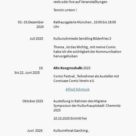
reels oder live auf Veranstalltungen
Termin untern !
03.-19.Dezember
Rathausgalerie München , 10:00 bis 18:00
2024
Uhr
Juli 2025
Kulturschmiede Sendling Bilderfries 3
Thema , ist das Wichtig , mit meine Comic
habe ich die wichtigkeit der Kommunikation
hervorgehoben
19.
Alte Kongresshalle
2025
bis 22. Juni 2025
Comic Festval , Teilnehmer als Austeller mit
Comicaze Comic Verein e.V.
Alfred Schmuck
Oktober 2025
Austellung in Rahmen des Migräne
Symposiun der Kulturhauptstadt Chemnitz
2025
10.10.2025 Eintritt frei
Juni 2026
Kulturreferat Garching ,