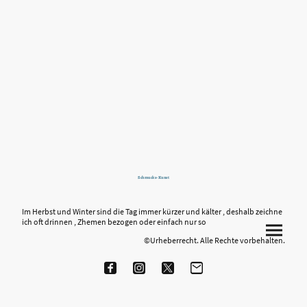
Schmucks-Kunst
Im Herbst und Winter sind die Tag immer kürzer und kälter , deshalb zeichne
ich oft drinnen , Zhemen bezogen oder einfach nur so
©Urheberrecht. Alle Rechte vorbehalten.